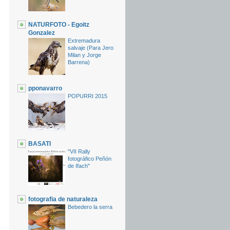
NATURFOTO - Egoitz
Gonzalez
Extremadura
salvaje (Para Jero
Milan y Jorge
Barrena)
pponavarro
POPURRI 2015
BASATI
"VII Rally
fotográfico Peñón
de Ifach"
fotografia de naturaleza
Bebedero la serra