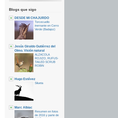
Blogs que sigo
DESDE MI CHAJURDO
Torcecuello
inernante en Cerro
Verde (Badajoz)
Jesús Giraldo Gutiérrez del
Olmo. Visión natural
ALZACOLA
ROJIZO, RUFUS-
TAILED SCRUB
ROBIN
Hugo Estévez
Silueta
Marc Albiac
Resumen en fotos
de 2016 y parte de