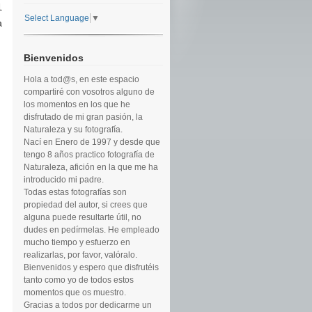
l
Select Language
▼
a
Bienvenidos
Hola a tod@s, en este espacio
compartiré con vosotros alguno de
los momentos en los que he
disfrutado de mi gran pasión, la
Naturaleza y su fotografía.
Nací en Enero de 1997 y desde que
tengo 8 años practico fotografía de
Naturaleza, afición en la que me ha
introducido mi padre.
Todas estas fotografías son
propiedad del autor, si crees que
alguna puede resultarte útil, no
dudes en pedírmelas. He empleado
mucho tiempo y esfuerzo en
realizarlas, por favor, valóralo.
Bienvenidos y espero que disfrutéis
tanto como yo de todos estos
momentos que os muestro.
Gracias a todos por dedicarme un