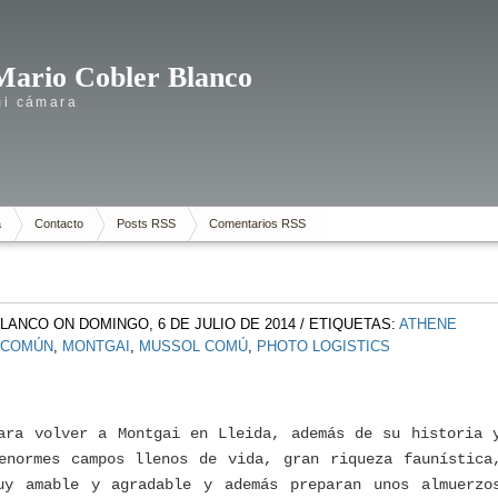
Mario Cobler Blanco
mi cámara
a
Contacto
Posts RSS
Comentarios RSS
BLANCO
ON DOMINGO, 6 DE JULIO DE 2014
/ ETIQUETAS:
ATHENE
 COMÚN
,
MONTGAI
,
MUSSOL COMÚ
,
PHOTO LOGISTICS
ara volver a Montgai en Lleida, además de su historia 
enormes campos llenos de vida, gran riqueza faunística
uy amable y agradable y además preparan unos almuerzo