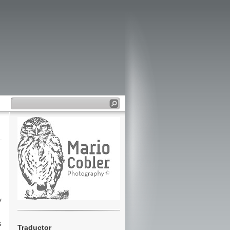
y
,
s
Traductor