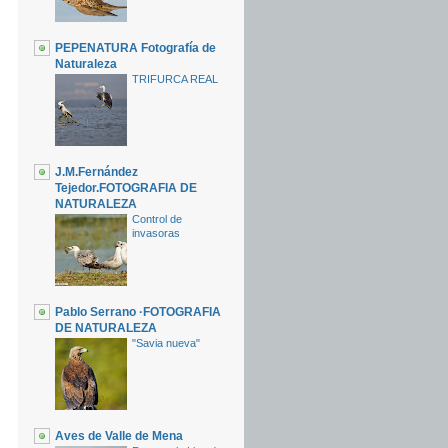
PEPENATURA Fotografía de
Naturaleza
TRIFURCA REAL
J.M.Fernández
Tejedor.FOTOGRAFIA DE
NATURALEZA
Control de
invasoras
Pablo Serrano ·FOTOGRAFIA
DE NATURALEZA
"Savia nueva"
Aves de Valle de Mena