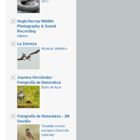
2017.
Hugh Harrop Wildlife
Photography & Sound
Recording
Killdeer
La Zumaya
Alcatraz atlántico
Juanma Hernández ·
Fotografía de Naturaleza
Baño de Azor
Fotografía de Naturaleza - JM
Gavilán
Tarabilla común
europea (Saxicola
rubicola)