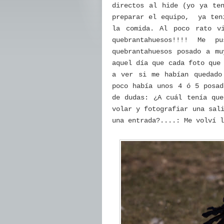
directos al hide (yo ya te
preparar el equipo, ya tení
la comida. Al poco rato v
quebrantahuesos!!!! Me
quebrantahuesos posado a m
aquel día que cada foto que
a ver si me habían quedado
poco había unos 4 ó 5 posa
de dudas: ¿A cuál tenía que
volar y fotografiar una sal
una entrada?....: Me volví l