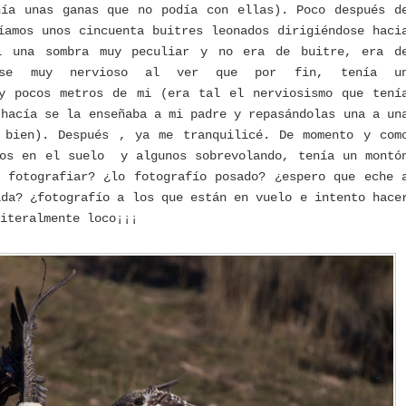
nía unas ganas que no podía con ellas). Poco después d
amos unos cincuenta buitres leonados dirigiéndose haci
i una sombra muy peculiar y no era de buitre, era d
 puse muy nervioso al ver que por fin, tenía u
uy pocos metros de mi (era tal el nerviosismo que tení
 hacía se la enseñaba a mi padre y repasándolas una a un
 bien). Después , ya me tranquilicé. De momento y com
dos en el suelo y algunos sobrevolando, tenía un montó
 fotografiar? ¿lo fotografío posado? ¿espero que eche 
ida? ¿fotografío a los que están en vuelo e intento hace
iteralmente loco¡¡¡