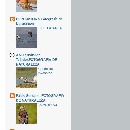
PEPENATURA Fotografía de
Naturaleza
TRIFURCA REAL
J.M.Fernández
Tejedor.FOTOGRAFIA DE
NATURALEZA
Control de
invasoras
Pablo Serrano ·FOTOGRAFIA
DE NATURALEZA
"Savia nueva"