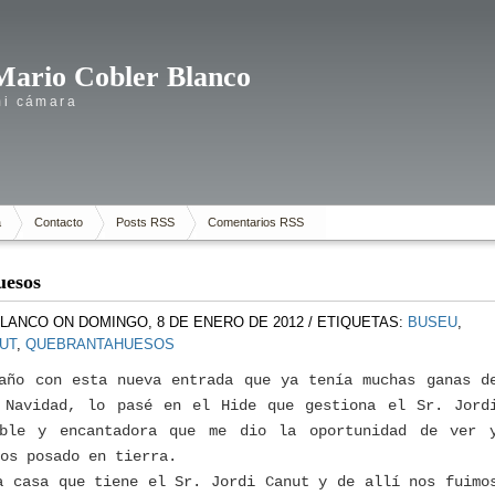
Mario Cobler Blanco
mi cámara
a
Contacto
Posts RSS
Comentarios RSS
uesos
BLANCO
ON DOMINGO, 8 DE ENERO DE 2012
/ ETIQUETAS:
BUSEU
,
UT
,
QUEBRANTAHUESOS
año con esta nueva entrada que ya tenía muchas ganas d
 Navidad, lo pasé en el Hide que gestiona el Sr. Jord
able y encantadora que me dio la oportunidad de ver 
os posado en tierra.
a casa que tiene el Sr. Jordi Canut y de allí nos fuimo