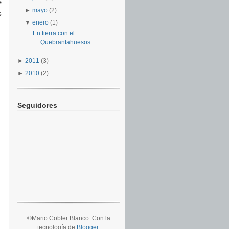
e
►
mayo
(2)
s
▼
enero
(1)
En tierra con el
Quebrantahuesos
►
2011
(3)
►
2010
(2)
Seguidores
©Mario Cobler Blanco. Con la
tecnología de
Blogger
.