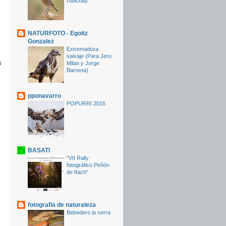
rubicola)
NATURFOTO - Egoitz
Gonzalez
Extremadura
salvaje (Para Jero
s
Milan y Jorge
Barrena)
pponavarro
POPURRI 2015
BASATI
"VII Rally
fotográfico Peñón
de Ifach"
fotografia de naturaleza
Bebedero la serra