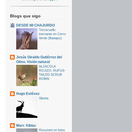
Blogs que sigo
DESDE MI CHAJURDO
Torcecuello
inernante en Cerro
Verde (Badajoz)
Jesús Giraldo Gutiérrez del
Olmo. Visión natural
ALZACOLA
ROJIZO, RUFUS-
TAILED SCRUB
ROBIN
Hugo Estévez
Silueta
Marc Albiac
Resumen en fotos