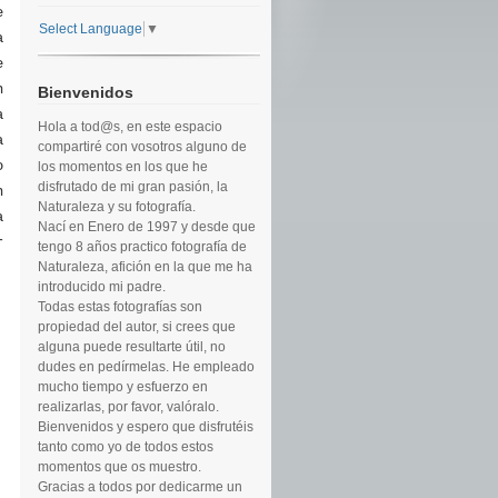
e
Select Language
▼
a
e
n
Bienvenidos
a
Hola a tod@s, en este espacio
a
compartiré con vosotros alguno de
o
los momentos en los que he
disfrutado de mi gran pasión, la
n
Naturaleza y su fotografía.
a
Nací en Enero de 1997 y desde que
r
tengo 8 años practico fotografía de
Naturaleza, afición en la que me ha
introducido mi padre.
Todas estas fotografías son
propiedad del autor, si crees que
alguna puede resultarte útil, no
dudes en pedírmelas. He empleado
mucho tiempo y esfuerzo en
realizarlas, por favor, valóralo.
Bienvenidos y espero que disfrutéis
tanto como yo de todos estos
momentos que os muestro.
Gracias a todos por dedicarme un