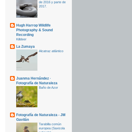
de 2016 y parte de
2017.
Hugh Harrop Wildlife
Photography & Sound
Recording
Killdeer
La Zumaya
Alcatraz atlántico
Juanma Hernández ·
Fotografía de Naturaleza
Baño de Azor
Fotografía de Naturaleza - JM
Gavilán
Tarabilla común
europea (Saxicola