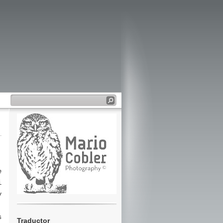
e
i
y
s
Traductor