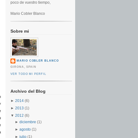
poco de vuestro tiempo,
Mario Cobler Blanco
Sobre mi
MARIO COBLER BLANCO
GIRONA, SPAIN
VER TODO MI PERFIL
Archivo del Blog
o
►
2014
(6)
y
►
2013
(1)
e
▼
2012
(6)
u
►
diciembre
(1)
e
►
agosto
(1)
a
►
julio
(1)