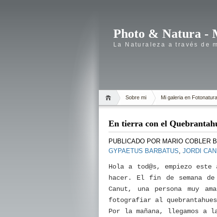
Photo & Natura - 
La Naturaleza a través de 
Sobre mi
Mi galeria en Fotonatur
En tierra con el Quebrantah
PUBLICADO POR
MARIO COBLER 
GYPAETUS BARBATUS
,
JORDI CAN
Hola a tod@s, empiezo este 
hacer. El fin de semana de
Canut, una persona muy am
fotografiar al quebrantahues
Por la mañana, llegamos a l