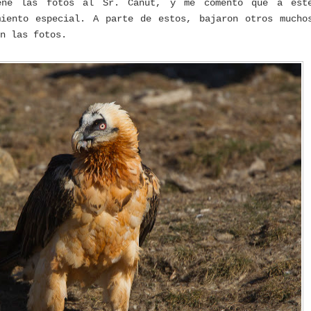
eñé las fotos al Sr. Canut, y me comentó que a est
miento especial. A parte de estos, bajaron otros mucho
n las fotos.