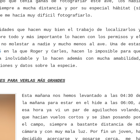
mpo que tenía ganas de fotografiar este ave, los habí
iempre a mucha distancia y por su especial hábitat (s
e me hacía muy difícil fotografiarlo.
tidades que hacen muy bien el trabajo de localizarlos 
bre todo y más importante lo hacen con los permisos y e
 no molestar a nadie y mucho menos al ave. Una de esta
S
en la que Roger y Carles, hacen lo imposible para qu
a inolvidable y lo hacen además con mucha amabilidad
ciones y datos sobre la especie.
ES PARA VERLAS MÁS GRANDES
Esta mañana nos hemos levantado a las 04:30 d
la mañana para estar en el hide a las 06:00, 
esa hora ya vi un par de aguiluchos volando
que hacían vuelos cortos y se iban posando po
el campo, siempre a bastante distancia de m
cámara y con muy mala luz. Por fin un joven, h
decidido acercarse y posarse cerca, me h