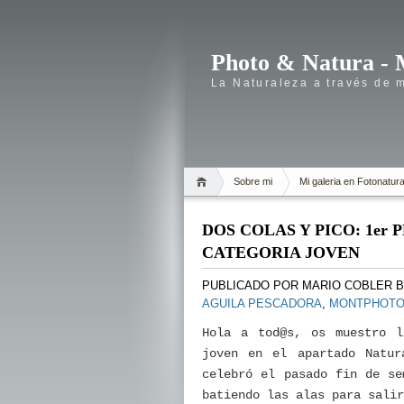
Photo & Natura - 
La Naturaleza a través de 
Sobre mi
Mi galeria en Fotonatur
DOS COLAS Y PICO: 1e
CATEGORIA JOVEN
PUBLICADO POR
MARIO COBLER 
AGUILA PESCADORA
,
MONTPHOT
Hola a tod@s, os muestro l
joven en el apartado Natur
celebró el pasado fin de se
batiendo las alas para sali