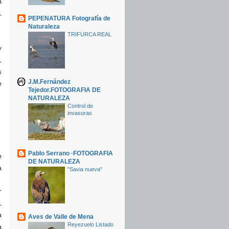
a
i
PEPENATURA Fotografía de
Naturaleza
TRIFURCA REAL
y
l
s
J.M.Fernández
e
Tejedor.FOTOGRAFIA DE
,
NATURALEZA
Control de
invasoras
Pablo Serrano ·FOTOGRAFIA
e
DE NATURALEZA
a
"Savia nueva"
,
r
i
a
Aves de Valle de Mena
Reyezuelo Listado
a