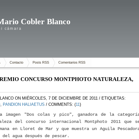
Mario Cobler Blanco
mi cámara
a
Contacto
Posts RSS
Comentarios RSS
r PREMIO CONCURSO MONTPHOTO NATURALEZA,
BLANCO
ON MIÉRCOLES, 7 DE DICIEMBRE DE 2011
/ ETIQUETAS:
O
,
PANDION HALIAETUS
/ COMMENTS: (
11
)
a imagen "Dos colas y pico", ganadora de la categorí
aleza del concurso internacional Montphoto 2011 que s
mana en Lloret de Mar y que muestra un Aguila Pescador
r del agua después de pescar.