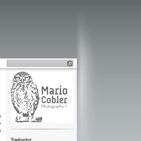
a
e
a
Traductor