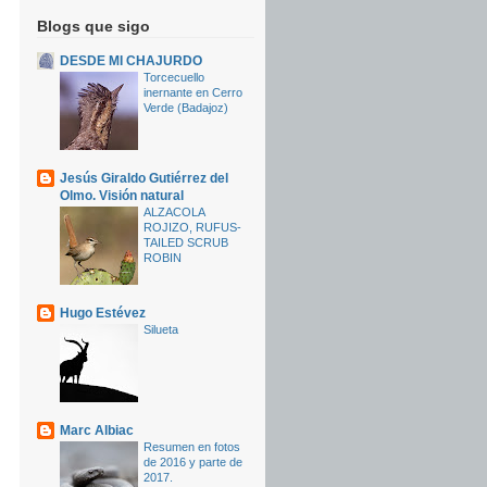
Blogs que sigo
DESDE MI CHAJURDO
Torcecuello
inernante en Cerro
Verde (Badajoz)
Jesús Giraldo Gutiérrez del
Olmo. Visión natural
ALZACOLA
ROJIZO, RUFUS-
TAILED SCRUB
ROBIN
Hugo Estévez
Silueta
Marc Albiac
Resumen en fotos
de 2016 y parte de
2017.