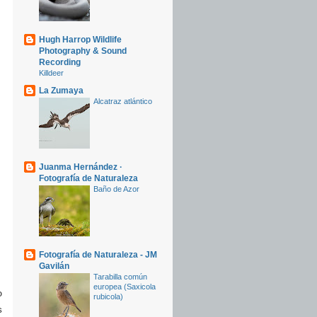
Hugh Harrop Wildlife
Photography & Sound
Recording
Killdeer
La Zumaya
Alcatraz atlántico
Juanma Hernández ·
Fotografía de Naturaleza
Baño de Azor
Fotografía de Naturaleza - JM
Gavilán
Tarabilla común
europea (Saxicola
o
rubicola)
s