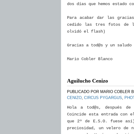
dos días que hemos estado co
Para acabar dar las gracia
cedido las tres fotos de 
olvidó el flash)
Gracias a tod@s y un saludo
Mario Cobler Blanco
Aguilucho Cenizo
PUBLICADO POR
MARIO COBLER 
CENIZO
,
CIRCUS PYGARGUS
,
PHOT
Hola a tod@s, después de 
Coincide esta entrada con e
que 2º de E.S.O. fuese así
preciosidad, un velero de n