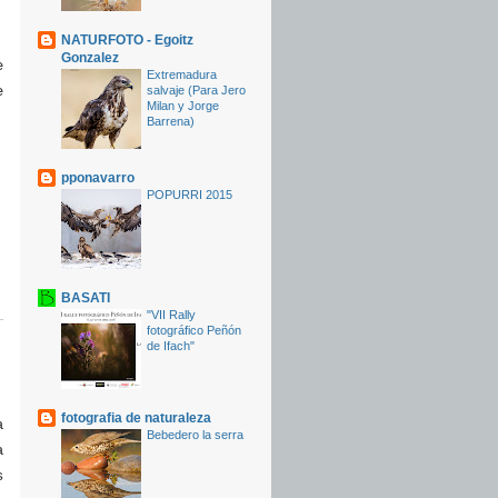
NATURFOTO - Egoitz
Gonzalez
e
Extremadura
e
salvaje (Para Jero
Milan y Jorge
Barrena)
pponavarro
POPURRI 2015
BASATI
"VII Rally
fotográfico Peñón
de Ifach"
.
fotografia de naturaleza
a
Bebedero la serra
a
s