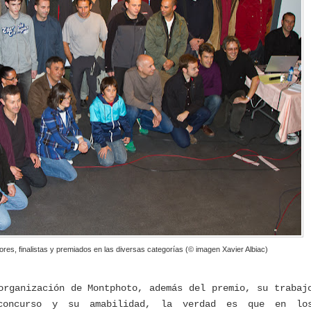
res, finalistas y premiados en las diversas categorías (© imagen Xavier Albiac)
organización de Montphoto, además del premio, su trabaj
concurso y su amabilidad, la verdad es que en lo