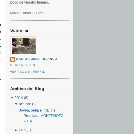
poco de vuestro tiempo,
Mario Cobler Blanco
o
Sobre mi
o
s
l
s
l
MARIO COBLER BLANCO
GIRONA, SPAIN
VER TODO MI PERFIL
y
Archivo del Blog
▼
2014
(6)
▼
octubre
(1)
Joven, bella e infalible.
Premiada MONTPHOTO
2014
►
julio
(1)