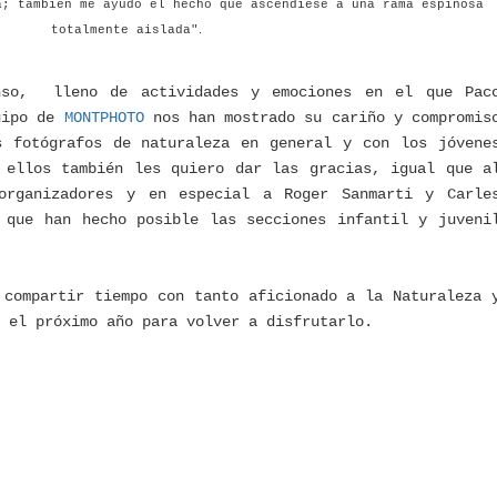
a; también me ayudó el hecho que ascendiese a una rama espinosa
.
totalmente aislada"
nso, lleno de actividades y emociones en el que Pac
uipo de
MONTPHOTO
nos han mostrado su cariño y compromis
s fotógrafos de naturaleza en general y con los jóvene
 ellos también les quiero dar las gracias, igual que a
organizadores y en especial a Roger Sanmarti y Carle
ue han hecho posible las secciones infantil y juveni
 compartir tiempo con tanto aficionado a la Naturaleza 
 el próximo año para volver a disfrutarlo.