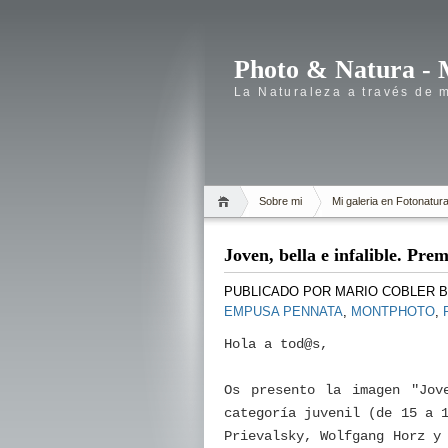
Photo & Natura - 
La Naturaleza a través de 
Sobre mi
Mi galeria en Fotonatur
Joven, bella e infalible.
PUBLICADO POR
MARIO COBLER 
EMPUSA PENNATA
,
MONTPHOTO
,
Hola a tod@s,
Os presento la imagen "Jov
categoría juvenil (de 15 a 
Prievalsky, Wolfgang Horz y