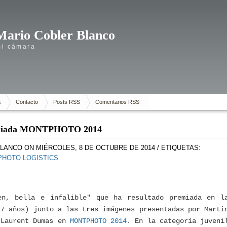
Mario Cobler Blanco
mi cámara
a
Contacto
Posts RSS
Comentarios RSS
 Premiada MONTPHOTO 2014
BLANCO
ON MIÉRCOLES, 8 DE OCTUBRE DE 2014
/ ETIQUETAS:
PHOTO LOGISTICS
en, bella e infalible" que ha resultado premiada en l
17 años) junto a las tres imágenes presentadas por Marti
 Laurent Dumas en
MONTPHOTO 2014
. En la categoría juveni