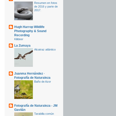
Resumen en fotos
de 2016 y parte de
2017.
Hugh Harrop Wildlife
Photography & Sound
Recording
Killdeer
La Zumaya
Alcatraz atlántico
Juanma Hernández ·
Fotografía de Naturaleza
Baño de Azor
Fotografía de Naturaleza - JM
Gavilán
Tarabilla común