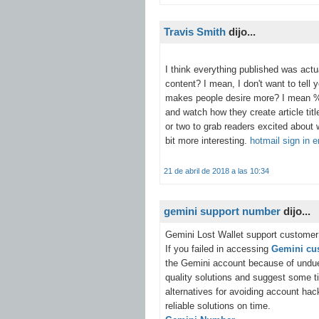
Travis Smith
dijo...
I think everything published was actu
content? I mean, I don't want to tel
makes people desire more? I mean 
and watch how they create article titl
or two to grab readers excited about w
bit more interesting.
hotmail sign in e
21 de abril de 2018 a las 10:34
gemini support number
dijo...
Gemini Lost Wallet support customer
If you failed in accessing
Gemini cu
the Gemini account because of undue 
quality solutions and suggest some ti
alternatives for avoiding account ha
reliable solutions on time.