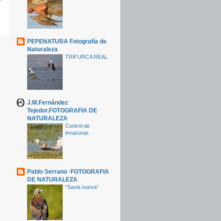
PEPENATURA Fotografía de
Naturaleza
TRIFURCA REAL
J.M.Fernández
Tejedor.FOTOGRAFIA DE
NATURALEZA
Control de
invasoras
Pablo Serrano ·FOTOGRAFIA
DE NATURALEZA
"Savia nueva"