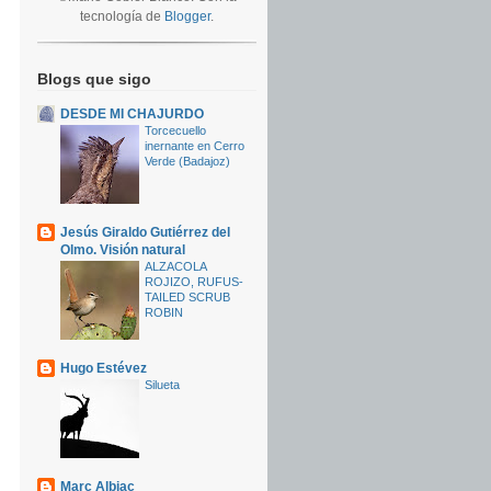
tecnología de
Blogger
.
Blogs que sigo
DESDE MI CHAJURDO
Torcecuello
inernante en Cerro
Verde (Badajoz)
Jesús Giraldo Gutiérrez del
Olmo. Visión natural
ALZACOLA
ROJIZO, RUFUS-
TAILED SCRUB
ROBIN
Hugo Estévez
Silueta
Marc Albiac