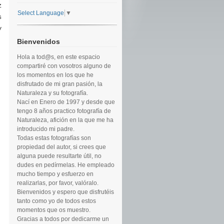
z
Select Language
▼
s
y
Bienvenidos
Hola a tod@s, en este espacio
compartiré con vosotros alguno de
los momentos en los que he
disfrutado de mi gran pasión, la
Naturaleza y su fotografía.
Nací en Enero de 1997 y desde que
tengo 8 años practico fotografía de
Naturaleza, afición en la que me ha
introducido mi padre.
Todas estas fotografías son
propiedad del autor, si crees que
alguna puede resultarte útil, no
dudes en pedírmelas. He empleado
mucho tiempo y esfuerzo en
realizarlas, por favor, valóralo.
Bienvenidos y espero que disfrutéis
tanto como yo de todos estos
momentos que os muestro.
Gracias a todos por dedicarme un