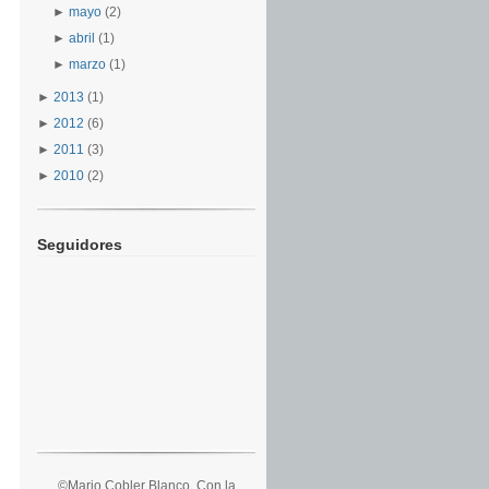
►
mayo
(2)
►
abril
(1)
►
marzo
(1)
►
2013
(1)
►
2012
(6)
►
2011
(3)
►
2010
(2)
Seguidores
©Mario Cobler Blanco. Con la