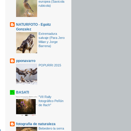
europea (Saxicola
rubicola)
NATURFOTO - Egoitz
Gonzalez
Extremadura
salvaje (Para Jero
Milan y Jorge
Barrena)
pponavarro
POPURRI 2015
BASATI
"VII Rally
fotográfico Peñón
de Ifach"
fotografia de naturaleza
Bebedero la serra
a