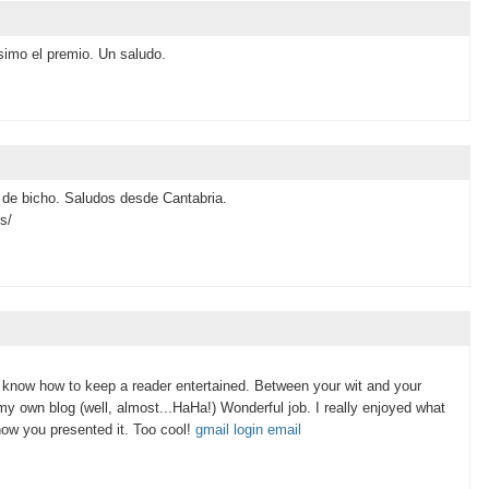
simo el premio. Un saludo.
 de bicho. Saludos desde Cantabria.
s/
 know how to keep a reader entertained. Between your wit and your
y own blog (well, almost...HaHa!) Wonderful job. I really enjoyed what
how you presented it. Too cool!
gmail login email