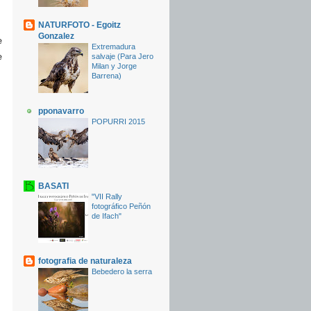
NATURFOTO - Egoitz
Gonzalez
e
Extremadura
e
salvaje (Para Jero
Milan y Jorge
Barrena)
pponavarro
POPURRI 2015
BASATI
"VII Rally
fotográfico Peñón
de Ifach"
fotografia de naturaleza
Bebedero la serra