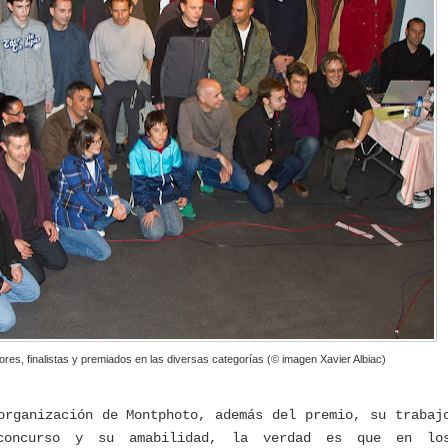
res, finalistas y premiados en las diversas categorías (© imagen Xavier Albiac)
organización de Montphoto, además del premio, su trabaj
concurso y su amabilidad, la verdad es que en lo