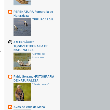
PEPENATURA Fotografía de
Naturaleza
TRIFURCA REAL
J.M.Fernández
Tejedor.FOTOGRAFIA DE
NATURALEZA
a
Control de
invasoras
Pablo Serrano ·FOTOGRAFIA
DE NATURALEZA
"Savia nueva"
Aves de Valle de Mena