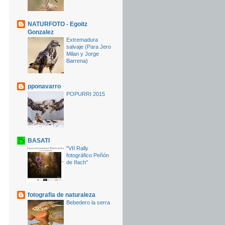
NATURFOTO - Egoitz
Gonzalez
Extremadura
salvaje (Para Jero
Milan y Jorge
Barrena)
pponavarro
POPURRI 2015
BASATI
"VII Rally
fotográfico Peñón
de Ifach"
fotografia de naturaleza
Bebedero la serra