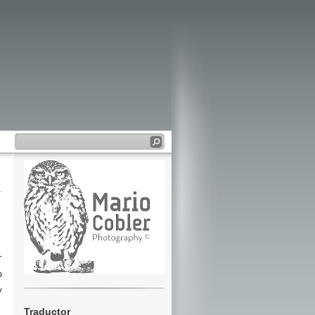
r
o
y
Traductor