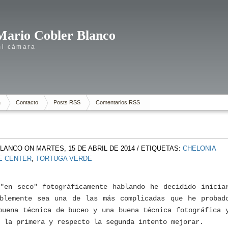
Mario Cobler Blanco
mi cámara
a
Contacto
Posts RSS
Comentarios RSS
BLANCO
ON MARTES, 15 DE ABRIL DE 2014
/ ETIQUETAS:
CHELONIA
VE CENTER
,
TORTUGA VERDE
"en seco" fotográficamente hablando he decidido inicia
ablemente sea una de las más complicadas que he probad
buena técnica de buceo y una buena técnica fotográfica 
 la primera y respecto la segunda intento mejorar.