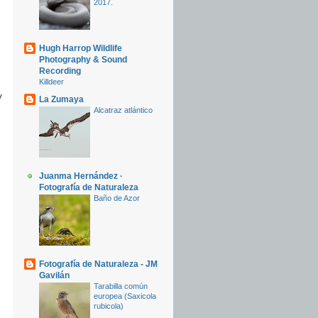
2017.
Hugh Harrop Wildlife
Photography & Sound
Recording
Killdeer
y
La Zumaya
Alcatraz atlántico
Juanma Hernández ·
Fotografía de Naturaleza
Baño de Azor
Fotografía de Naturaleza - JM
Gavilán
Tarabilla común
europea (Saxicola
rubicola)