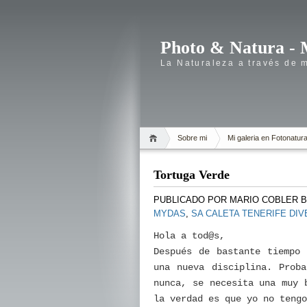
Photo & Natura - 
La Naturaleza a través de 
Sobre mi
Mi galeria en Fotonatur
Tortuga Verde
PUBLICADO POR
MARIO COBLER 
MYDAS
,
SA CALETA TENERIFE DI
Hola a tod@s,
Después de bastante tiempo 
una nueva disciplina. Prob
nunca, se necesita una muy 
la verdad es que yo no tengo