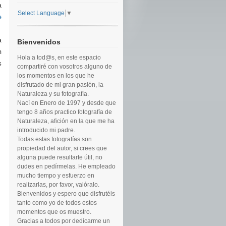
a
Select Language
▼
e
,
a
Bienvenidos
n
Hola a tod@s, en este espacio
s
compartiré con vosotros alguno de
los momentos en los que he
disfrutado de mi gran pasión, la
Naturaleza y su fotografía.
Nací en Enero de 1997 y desde que
tengo 8 años practico fotografía de
Naturaleza, afición en la que me ha
introducido mi padre.
Todas estas fotografías son
propiedad del autor, si crees que
alguna puede resultarte útil, no
dudes en pedírmelas. He empleado
mucho tiempo y esfuerzo en
realizarlas, por favor, valóralo.
Bienvenidos y espero que disfrutéis
tanto como yo de todos estos
momentos que os muestro.
Gracias a todos por dedicarme un