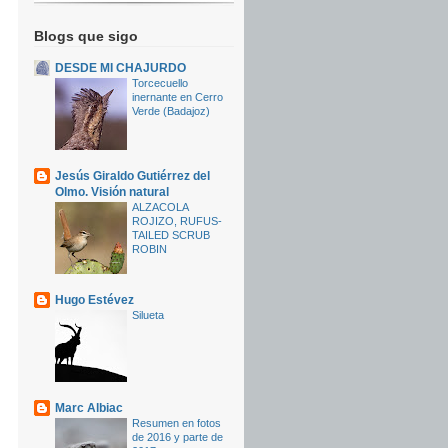
Blogs que sigo
DESDE MI CHAJURDO
Torcecuello
inernante en Cerro
Verde (Badajoz)
Jesús Giraldo Gutiérrez del
Olmo. Visión natural
ALZACOLA
ROJIZO, RUFUS-
TAILED SCRUB
ROBIN
Hugo Estévez
Silueta
Marc Albiac
Resumen en fotos
de 2016 y parte de