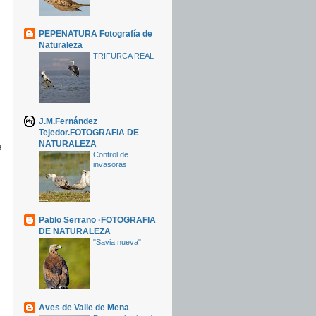
PEPENATURA Fotografía de
Naturaleza
TRIFURCA REAL
J.M.Fernández
Tejedor.FOTOGRAFIA DE
NATURALEZA
a
Control de
invasoras
Pablo Serrano ·FOTOGRAFIA
DE NATURALEZA
"Savia nueva"
Aves de Valle de Mena