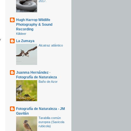
2017.
Hugh Harrop Wildlife
Photography & Sound
Recording
Killdeer
y
La Zumaya
Alcatraz atlántico
Juanma Hernández ·
Fotografía de Naturaleza
Baño de Azor
Fotografía de Naturaleza - JM
Gavilán
Tarabilla común
europea (Saxicola
rubicola)