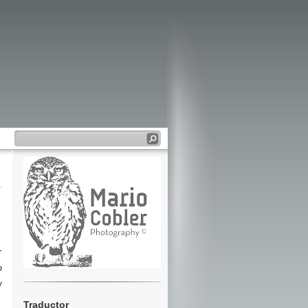
r
o
y
Traductor