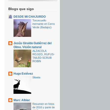
Blogs que sigo
DESDE MI CHAJURDO
Torcecuello
inernante en Cerro
Verde (Badajoz)
Jesús Giraldo Gutiérrez del
Olmo. Visión natural
ALZACOLA
ROJIZO, RUFUS-
TAILED SCRUB
ROBIN
Hugo Estévez
Silueta
Marc Albiac
Resumen en fotos
de 2016 y parte de