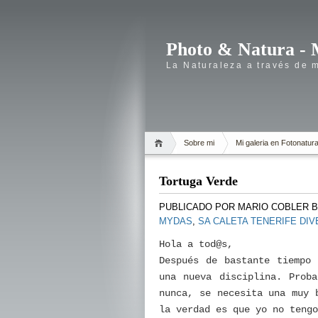
Photo & Natura - 
La Naturaleza a través de 
Sobre mi
Mi galeria en Fotonatur
Tortuga Verde
PUBLICADO POR
MARIO COBLER 
MYDAS
,
SA CALETA TENERIFE DI
Hola a tod@s,
Después de bastante tiempo 
una nueva disciplina. Prob
nunca, se necesita una muy 
la verdad es que yo no tengo