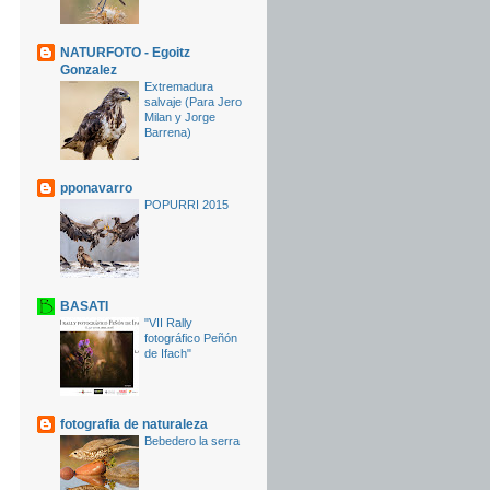
NATURFOTO - Egoitz
Gonzalez
Extremadura
salvaje (Para Jero
Milan y Jorge
Barrena)
pponavarro
POPURRI 2015
BASATI
"VII Rally
fotográfico Peñón
de Ifach"
fotografia de naturaleza
Bebedero la serra