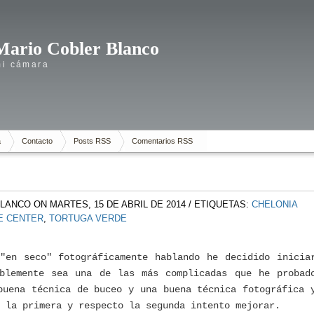
Mario Cobler Blanco
mi cámara
a
Contacto
Posts RSS
Comentarios RSS
BLANCO
ON MARTES, 15 DE ABRIL DE 2014
/ ETIQUETAS:
CHELONIA
VE CENTER
,
TORTUGA VERDE
"en seco" fotográficamente hablando he decidido inicia
ablemente sea una de las más complicadas que he probad
buena técnica de buceo y una buena técnica fotográfica 
 la primera y respecto la segunda intento mejorar.