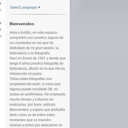
a
Select Language
▼
e
,
a
Bienvenidos
n
Hola a tod@s, en este espacio
s
compartiré con vosotros alguno de
los momentos en los que he
disfrutado de mi gran pasión, la
Naturaleza y su fotografía.
Nací en Enero de 1997 y desde que
tengo 8 años practico fotografía de
Naturaleza, afición en la que me ha
introducido mi padre.
Todas estas fotografías son
propiedad del autor, si crees que
alguna puede resultarte útil, no
dudes en pedírmelas. He empleado
mucho tiempo y esfuerzo en
realizarlas, por favor, valóralo.
Bienvenidos y espero que disfrutéis
tanto como yo de todos estos
momentos que os muestro.
Gracias a todos por dedicarme un