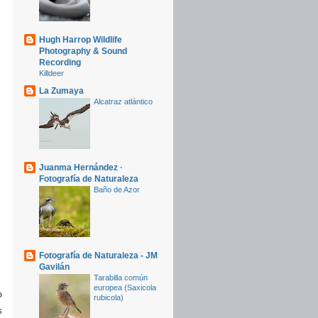
Hugh Harrop Wildlife
Photography & Sound
Recording
Killdeer
La Zumaya
Alcatraz atlántico
Juanma Hernández ·
Fotografía de Naturaleza
Baño de Azor
Fotografía de Naturaleza - JM
Gavilán
Tarabilla común
europea (Saxicola
o
rubicola)
s