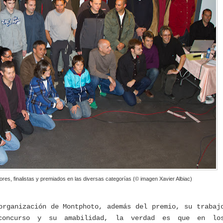
res, finalistas y premiados en las diversas categorías (© imagen Xavier Albiac)
organización de Montphoto, además del premio, su trabaj
concurso y su amabilidad, la verdad es que en lo