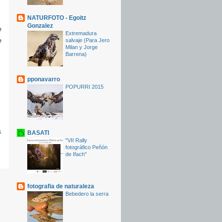
NATURFOTO - Egoitz
Gonzalez
e
Extremadura
e
salvaje (Para Jero
Milan y Jorge
Barrena)
pponavarro
POPURRI 2015
s
BASATI
"VII Rally
fotográfico Peñón
de Ifach"
fotografia de naturaleza
Bebedero la serra