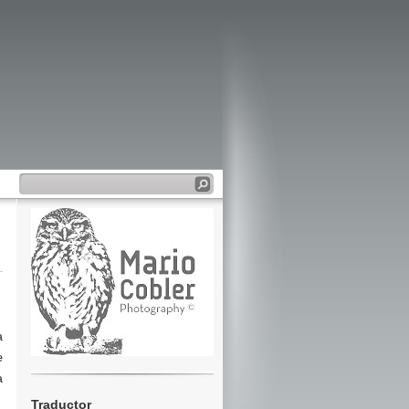
a
e
a
Traductor