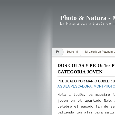
Photo & Natura - 
La Naturaleza a través de 
Sobre mi
Mi galeria en Fotonatur
DOS COLAS Y PICO: 1e
CATEGORIA JOVEN
PUBLICADO POR
MARIO COBLER 
AGUILA PESCADORA
,
MONTPHOT
Hola a tod@s, os muestro l
joven en el apartado Natur
celebró el pasado fin de se
batiendo las alas para sali