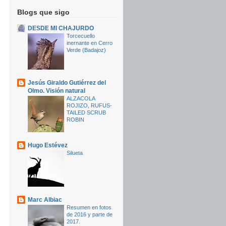
Blogs que sigo
DESDE MI CHAJURDO
Torcecuello
inernante en Cerro
Verde (Badajoz)
Jesús Giraldo Gutiérrez del
Olmo. Visión natural
ALZACOLA
ROJIZO, RUFUS-
TAILED SCRUB
ROBIN
Hugo Estévez
Silueta
Marc Albiac
Resumen en fotos
de 2016 y parte de
2017.