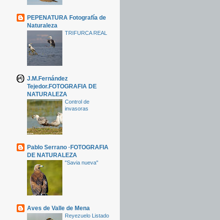
PEPENATURA Fotografía de
Naturaleza
TRIFURCA REAL
J.M.Fernández
Tejedor.FOTOGRAFIA DE
NATURALEZA
Control de
invasoras
Pablo Serrano ·FOTOGRAFIA
DE NATURALEZA
"Savia nueva"
Aves de Valle de Mena
Reyezuelo Listado