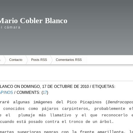
Mario Cobler Blanco
mi cámara
a
Contacto
Posts RSS
Comentarios RSS
BLANCO
ON DOMINGO, 17 DE OCTUBRE DE 2010
/ ETIQUETAS:
APINOS
/ COMMENTS: (
17
)
raré algunas imágenes del Pico Picapinos (
Dendrocopo
 conocidos como pájaros carpinteros, probablemente e
ee el plumaje más llamativo y el que reconocerlo 
cuando está posado contra el tronco de un árbol.
partes superiores negras con la frente amarillenta, l