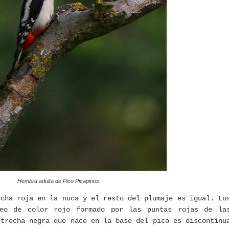
Hembra adulta de Pico Picapinos
ncha roja en la nuca y el resto del plumaje es igual. Lo
leo de color rojo formado por las puntas rojas de la
strecha negra que nace en la base del pico es discontinu