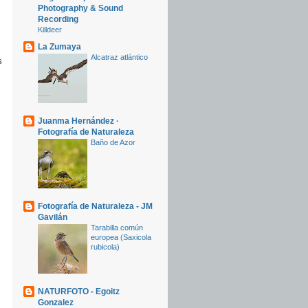
Photography & Sound
Recording
Killdeer
La Zumaya
Alcatraz atlántico
s
Juanma Hernández ·
Fotografía de Naturaleza
Baño de Azor
Fotografía de Naturaleza - JM
Gavilán
Tarabilla común
europea (Saxicola
rubicola)
NATURFOTO - Egoitz
Gonzalez