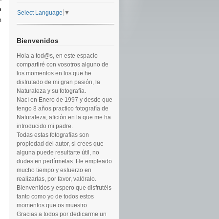
a
Select Language
▼
n
Bienvenidos
Hola a tod@s, en este espacio
compartiré con vosotros alguno de
los momentos en los que he
disfrutado de mi gran pasión, la
Naturaleza y su fotografía.
Nací en Enero de 1997 y desde que
tengo 8 años practico fotografía de
Naturaleza, afición en la que me ha
introducido mi padre.
Todas estas fotografías son
propiedad del autor, si crees que
alguna puede resultarte útil, no
dudes en pedírmelas. He empleado
mucho tiempo y esfuerzo en
realizarlas, por favor, valóralo.
Bienvenidos y espero que disfrutéis
tanto como yo de todos estos
momentos que os muestro.
Gracias a todos por dedicarme un