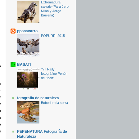
Extremadura
salvaje (Para Jero
Milan y Jorge
Barrena)
pponavarro
POPURRI 2015
,
BASATI
s
"VII Rally
fotográfico Peñón
de Ifach"
n
s
e
fotografia de naturaleza
Bebedero la serra
e
o
a
e
e
PEPENATURA Fotografía de
Naturaleza