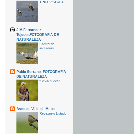
TRIFURCA REAL
J.M.Fernández
Tejedor.FOTOGRAFIA DE
NATURALEZA
Control de
invasoras
Pablo Serrano ·FOTOGRAFIA
DE NATURALEZA
"Savia nueva"
Aves de Valle de Mena
Reyezuelo Listado