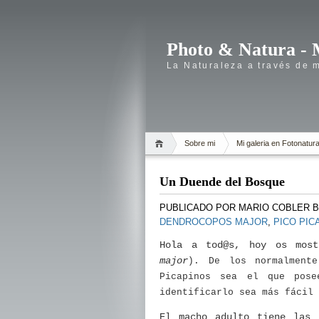
Photo & Natura - 
La Naturaleza a través de 
Sobre mi
Mi galeria en Fotonatur
Un Duende del Bosque
PUBLICADO POR
MARIO COBLER 
DENDROCOPOS MAJOR
,
PICO PIC
Hola a tod@s, hoy os most
major
). De los normalmente
Picapinos sea el que pos
identificarlo sea más fácil 
El macho adulto tiene las 