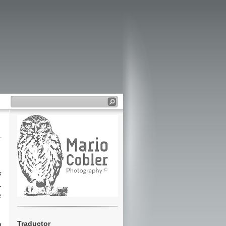
s
l
e
Traductor
a