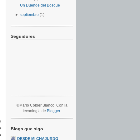
Un Duende del Bosque
►
septiembre
(1)
Seguidores
©Mario Cobler Blanco. Con la
tecnología de
Blogger
.
s
s
Blogs que sigo
a
DESDE MI CHAJURDO