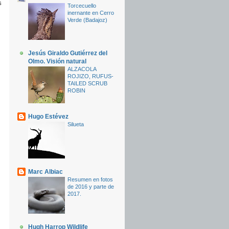
s
Torcecuello
inernante en Cerro
Verde (Badajoz)
Jesús Giraldo Gutiérrez del
Olmo. Visión natural
ALZACOLA
ROJIZO, RUFUS-
TAILED SCRUB
ROBIN
Hugo Estévez
Silueta
Marc Albiac
Resumen en fotos
de 2016 y parte de
2017.
Hugh Harrop Wildlife