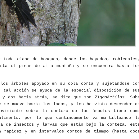
e toda clase de bosques, desde los hayedos, robledales
asta el pinar de alta montaña y se encuentra hasta lo
 los árboles apoyado en su cola corta y sujetándose co
a tal acción se ayuda de la especial disposición de su
Zigodáctilos
. Sub
e y dos hacia atrás, se dice que son
n se mueve hacia los lados, y los he visto descender d
movimiento sobre la corteza de los árboles tiene com
alimento, por lo que continuamente va martilleando l
ca de insectos y larvas que están bajo la corteza, est
a rapidez y en intervalos cortos de tiempo (hasta doc