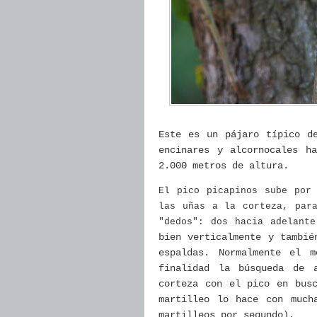
Este es un pájaro típico d
encinares y alcornocales h
2.000 metros de altura.
El pico picapinos sube por
las uñas a la corteza, par
"dedos": dos hacia adelant
bien verticalmente y tambié
espaldas. Normalmente el 
finalidad la búsqueda de 
corteza con el pico en bus
martilleo lo hace con much
martilleos por segundo).