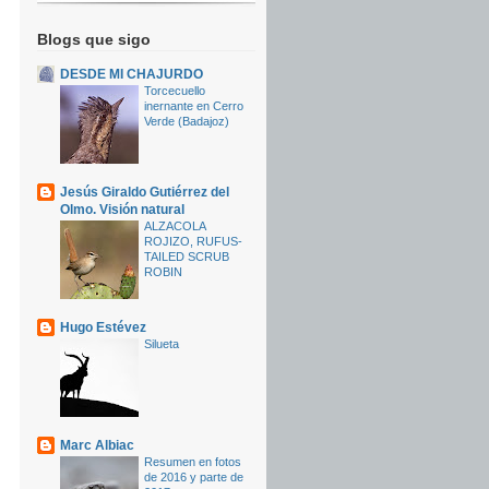
Blogs que sigo
DESDE MI CHAJURDO
Torcecuello
inernante en Cerro
Verde (Badajoz)
Jesús Giraldo Gutiérrez del
Olmo. Visión natural
ALZACOLA
ROJIZO, RUFUS-
TAILED SCRUB
ROBIN
Hugo Estévez
Silueta
Marc Albiac
Resumen en fotos
de 2016 y parte de