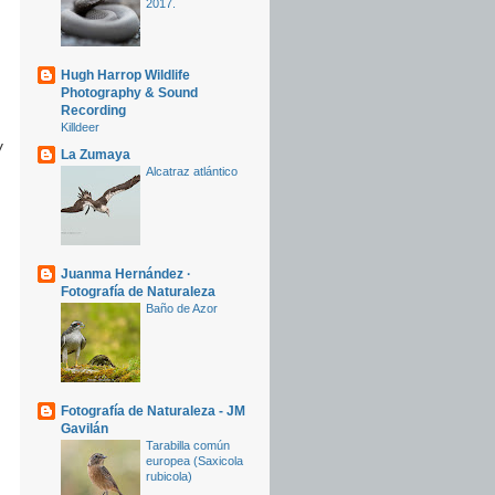
2017.
Hugh Harrop Wildlife
Photography & Sound
Recording
Killdeer
y
La Zumaya
Alcatraz atlántico
Juanma Hernández ·
Fotografía de Naturaleza
Baño de Azor
Fotografía de Naturaleza - JM
Gavilán
Tarabilla común
europea (Saxicola
rubicola)