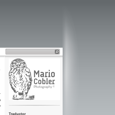
r
o
y
Traductor