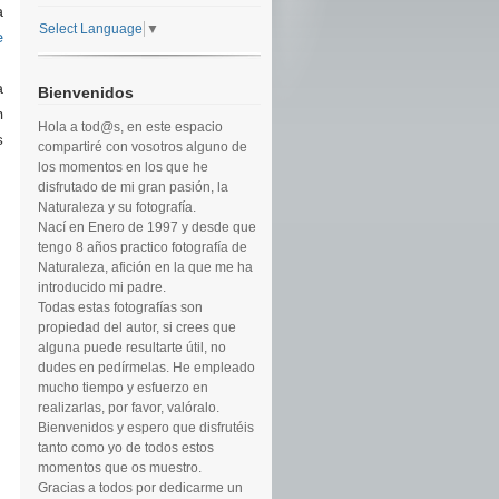
a
Select Language
▼
e
,
a
Bienvenidos
n
Hola a tod@s, en este espacio
s
compartiré con vosotros alguno de
los momentos en los que he
disfrutado de mi gran pasión, la
Naturaleza y su fotografía.
Nací en Enero de 1997 y desde que
tengo 8 años practico fotografía de
Naturaleza, afición en la que me ha
introducido mi padre.
Todas estas fotografías son
propiedad del autor, si crees que
alguna puede resultarte útil, no
dudes en pedírmelas. He empleado
mucho tiempo y esfuerzo en
realizarlas, por favor, valóralo.
Bienvenidos y espero que disfrutéis
tanto como yo de todos estos
momentos que os muestro.
Gracias a todos por dedicarme un