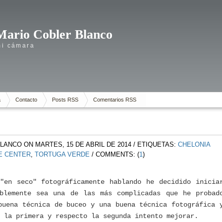
Mario Cobler Blanco
mi cámara
a
Contacto
Posts RSS
Comentarios RSS
BLANCO
ON MARTES, 15 DE ABRIL DE 2014
/ ETIQUETAS:
CHELONIA
VE CENTER
,
TORTUGA VERDE
/ COMMENTS: (
1
)
"en seco" fotográficamente hablando he decidido inicia
ablemente sea una de las más complicadas que he probad
buena técnica de buceo y una buena técnica fotográfica 
 la primera y respecto la segunda intento mejorar.