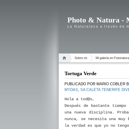
Photo & Natura - 
La Naturaleza a través de 
Sobre mi
Mi galeria en Fotonatur
Tortuga Verde
PUBLICADO POR
MARIO COBLER 
MYDAS
,
SA CALETA TENERIFE DI
Hola a tod@s,
Después de bastante tiempo 
una nueva disciplina. Prob
nunca, se necesita una muy 
la verdad es que yo no tengo