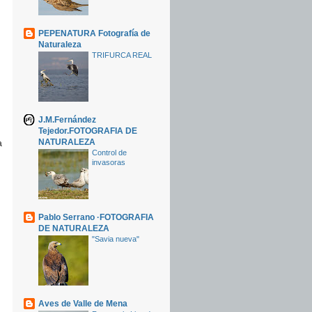
PEPENATURA Fotografía de
Naturaleza
TRIFURCA REAL
J.M.Fernández
Tejedor.FOTOGRAFIA DE
NATURALEZA
a
Control de
invasoras
Pablo Serrano ·FOTOGRAFIA
DE NATURALEZA
"Savia nueva"
Aves de Valle de Mena