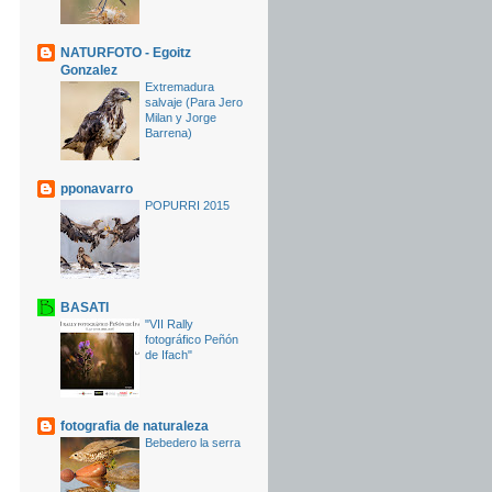
NATURFOTO - Egoitz
Gonzalez
Extremadura
salvaje (Para Jero
Milan y Jorge
Barrena)
pponavarro
POPURRI 2015
BASATI
"VII Rally
fotográfico Peñón
de Ifach"
fotografia de naturaleza
Bebedero la serra